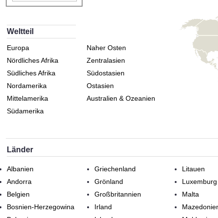
Weltteil
Europa
Naher Osten
Nördliches Afrika
Zentralasien
Südliches Afrika
Südostasien
Nordamerika
Ostasien
Mittelamerika
Australien & Ozeanien
Südamerika
Länder
Albanien
Griechenland
Litauen
Andorra
Grönland
Luxemburg
Belgien
Großbritannien
Malta
Bosnien-Herzegowina
Irland
Mazedonie