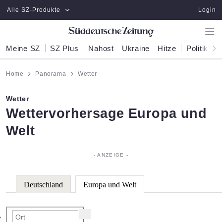
Zum Hauptinhalt springen
Alle SZ-Produkte
Login
Meine SZ
SZ Plus
Nahost
Ukraine
Hitze
Politik
W
Home
Panorama
Wetter
Wetter
:
Wettervorhersage Europa und
Welt
Deutschland
Europa und Welt