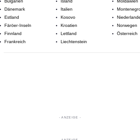
Bulgarien
Island
Moldawien
Dänemark
Italien
Montenegr
Estland
Kosovo
Niederland
Färöer-Inseln
Kroatien
Norwegen
Finnland
Lettland
Österreich
Frankreich
Liechtenstein