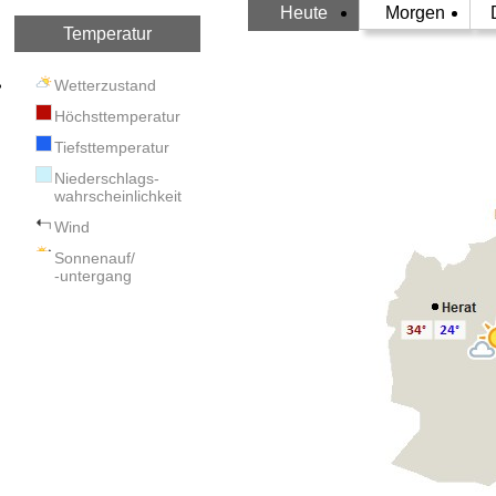
Heute
Morgen
Temperatur
Wetterzustand
Höchsttemperatur
Tiefsttemperatur
Niederschlags-
wahrscheinlichkeit
Wind
Sonnenauf/
-untergang