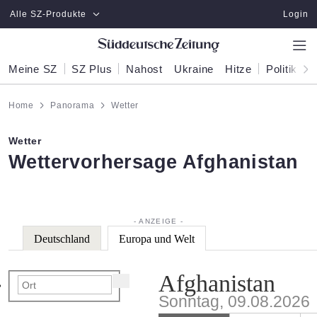
Zum Hauptinhalt springen
Alle SZ-Produkte
Login
Meine SZ
SZ Plus
Nahost
Ukraine
Hitze
Politik
W
Home
Panorama
Wetter
Wetter
:
Wettervorhersage Afghanistan
Deutschland
Europa und Welt
Afghanistan
Sonntag, 09.08.2026