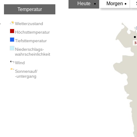
Heute
Morgen
Temperatur
Wetterzustand
Höchsttemperatur
Tiefsttemperatur
Niederschlags-
wahrscheinlichkeit
Wind
Sonnenauf/
-untergang