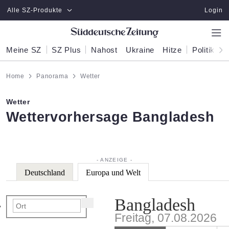
Zum Hauptinhalt springen
Alle SZ-Produkte
Login
Meine SZ
SZ Plus
Nahost
Ukraine
Hitze
Politik
W
Home
Panorama
Wetter
Wetter
:
Wettervorhersage Bangladesh
Deutschland
Europa und Welt
Bangladesh
Freitag, 07.08.2026