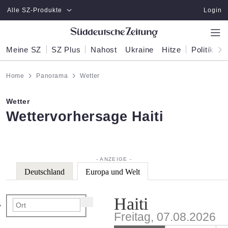
Zum Hauptinhalt springen
Alle SZ-Produkte
Login
Meine SZ
SZ Plus
Nahost
Ukraine
Hitze
Politik
W
Home
Panorama
Wetter
Wetter
:
Wettervorhersage Haiti
Deutschland
Europa und Welt
Haiti
Freitag, 07.08.2026