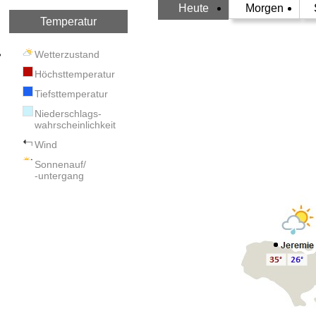
Heute
Morgen
Temperatur
Wetterzustand
Höchsttemperatur
Tiefsttemperatur
Niederschlags-
wahrscheinlichkeit
Wind
Sonnenauf/
-untergang