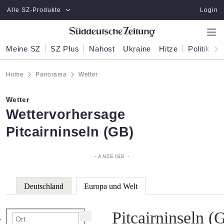
Zum Hauptinhalt springen
Alle SZ-Produkte
Login
Meine SZ
SZ Plus
Nahost
Ukraine
Hitze
Politik
W
Home
Panorama
Wetter
Wetter
:
Wettervorhersage
Pitcairninseln (GB)
Deutschland
Europa und Welt
Pitcairninseln (