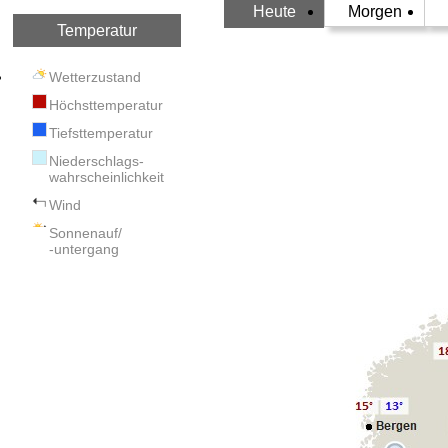
Heute
Morgen
Temperatur
Wetterzustand
Höchsttemperatur
Tiefsttemperatur
Niederschlags-
wahrscheinlichkeit
Wind
Sonnenauf/
-untergang