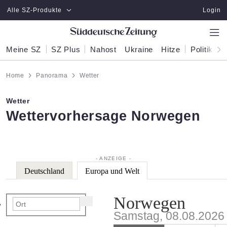
Zum Hauptinhalt springen
Alle SZ-Produkte
Login
Meine SZ
SZ Plus
Nahost
Ukraine
Hitze
Politik
W
Home
Panorama
Wetter
Wetter
:
Wettervorhersage Norwegen
Deutschland
Europa und Welt
Norwegen
Samstag, 08.08.2026