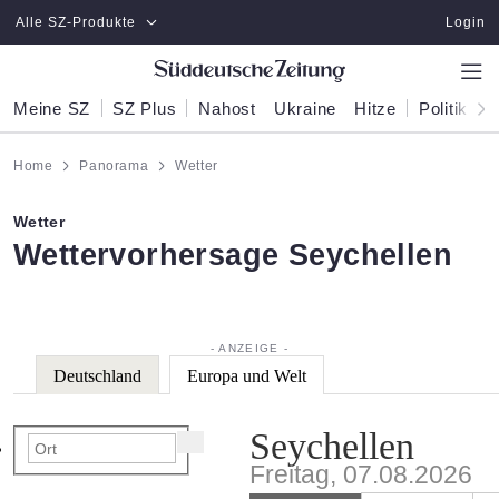
Zum Hauptinhalt springen
Alle SZ-Produkte
Login
Meine SZ
SZ Plus
Nahost
Ukraine
Hitze
Politik
W
Home
Panorama
Wetter
Wetter
:
Wettervorhersage Seychellen
Deutschland
Europa und Welt
Seychellen
Freitag, 07.08.2026