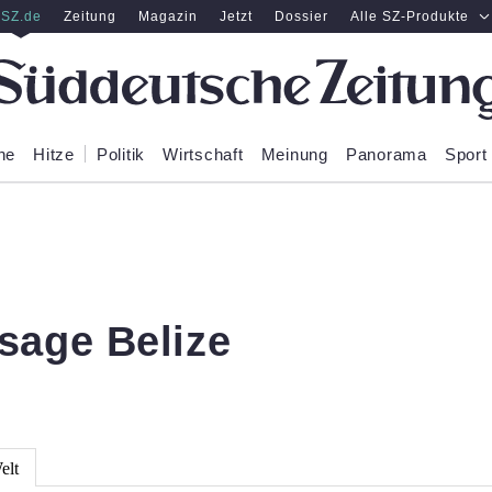
SZ.de
Zeitung
Magazin
Jetzt
Dossier
Alle SZ-Produkte
ne
Hitze
Politik
Wirtschaft
Meinung
Panorama
Sport
sage Belize
elt