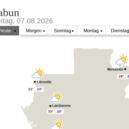
abun
eitag, 07.08.2026
Heute
Morgen
Sonntag
Montag
Diensta