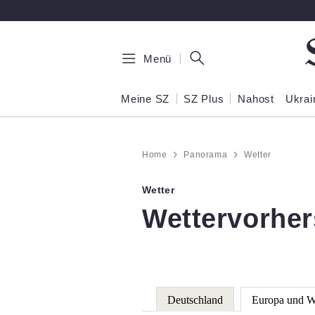
Zum Hauptinhalt springen
Menü
Meine SZ
SZ Plus
Nahost
Ukrai
Home
Panorama
Wetter
Wetter
:
Wettervorhe
Deutschland
Europa und W