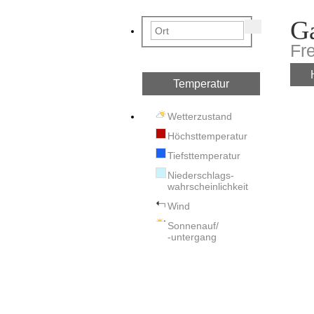
G
Fr
Temperatur
Wetterzustand
Höchsttemperatur
Tiefsttemperatur
Niederschlags-
wahrscheinlichkeit
Wind
Sonnenauf/
-untergang