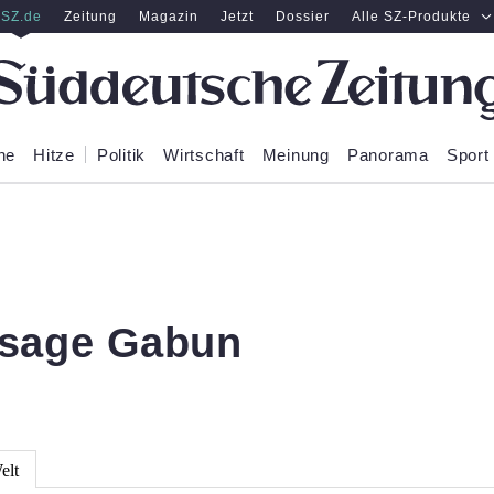
SZ.de
Zeitung
Magazin
Jetzt
Dossier
Alle SZ-Produkte
ne
Hitze
Politik
Wirtschaft
Meinung
Panorama
Sport
rsage Gabun
elt