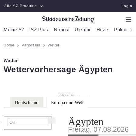
Zum Hauptinhalt springen
Alle SZ-Produkte
Login
Meine SZ
SZ Plus
Nahost
Ukraine
Hitze
Politik
W
Home
Panorama
Wetter
Wetter
:
Wettervorhersage Ägypten
Deutschland
Europa und Welt
Ägypten
Freitag, 07.08.2026