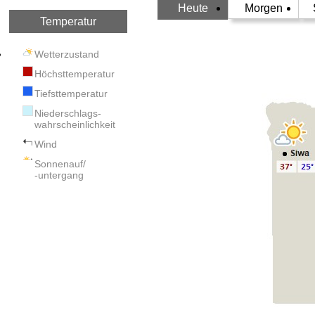
Heute
Morgen
Temperatur
Wetterzustand
Höchsttemperatur
Tiefsttemperatur
Niederschlags-
wahrscheinlichkeit
Wind
Sonnenauf/
-untergang