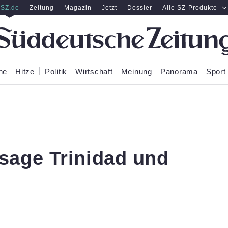
SZ.de
Zeitung
Magazin
Jetzt
Dossier
Alle SZ-Produkte
ne
Hitze
Politik
Wirtschaft
Meinung
Panorama
Sport
sage Trinidad und