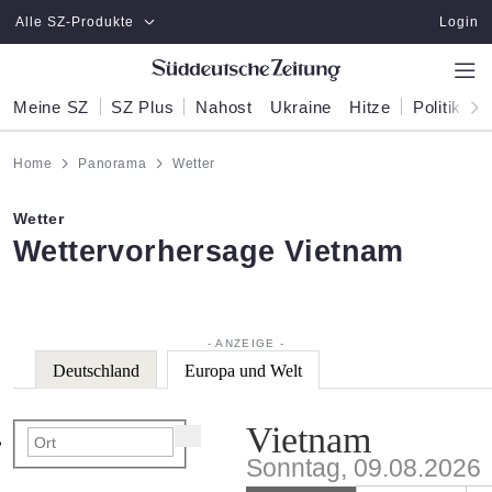
Zum Hauptinhalt springen
Alle SZ-Produkte
Login
Meine SZ
SZ Plus
Nahost
Ukraine
Hitze
Politik
W
Home
Panorama
Wetter
Wetter
:
Wettervorhersage Vietnam
Deutschland
Europa und Welt
Vietnam
Sonntag, 09.08.2026