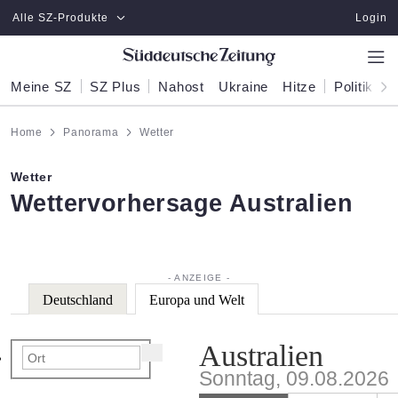
Zum Hauptinhalt springen
Alle SZ-Produkte
Login
Meine SZ
SZ Plus
Nahost
Ukraine
Hitze
Politik
W
Home
Panorama
Wetter
Wetter
:
Wettervorhersage Australien
Deutschland
Europa und Welt
Australien
Sonntag, 09.08.2026