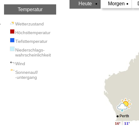
Heute
Morgen
Temperatur
Wetterzustand
Höchsttemperatur
Tiefsttemperatur
Niederschlags-
wahrscheinlichkeit
Wind
Sonnenauf/
-untergang