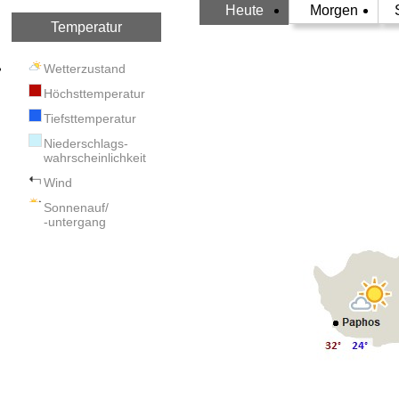
Heute
Morgen
Temperatur
Wetterzustand
Höchsttemperatur
Tiefsttemperatur
Niederschlags-
wahrscheinlichkeit
Wind
Sonnenauf/
-untergang