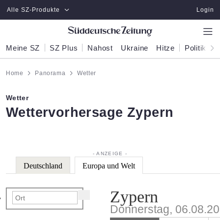
Zum Hauptinhalt springen
Alle SZ-Produkte
Login
Meine SZ
SZ Plus
Nahost
Ukraine
Hitze
Politik
W
Home
Panorama
Wetter
Wetter
:
Wettervorhersage Zypern
Deutschland
Europa und Welt
Zypern
Donnerstag, 06.08.2