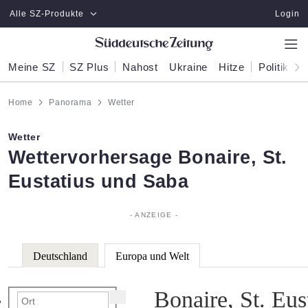
Zum Hauptinhalt springen
Alle SZ-Produkte
Login
Meine SZ
SZ Plus
Nahost
Ukraine
Hitze
Politik
W
Home
Panorama
Wetter
Wetter
:
Wettervorhersage Bonaire, St.
Eustatius und Saba
Deutschland
Europa und Welt
Bonaire, St. Eus