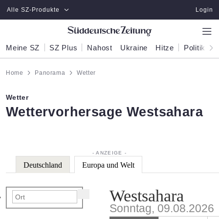
Zum Hauptinhalt springen
Alle SZ-Produkte
Login
Meine SZ
SZ Plus
Nahost
Ukraine
Hitze
Politik
W
Home
Panorama
Wetter
Wetter
:
Wettervorhersage Westsahara
Deutschland
Europa und Welt
Westsahara
Sonntag, 09.08.2026