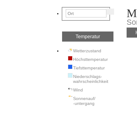
M
So
Temperatur
Wetterzustand
Höchsttemperatur
Tiefsttemperatur
Niederschlags-
wahrscheinlichkeit
Wind
Sonnenauf/
-untergang