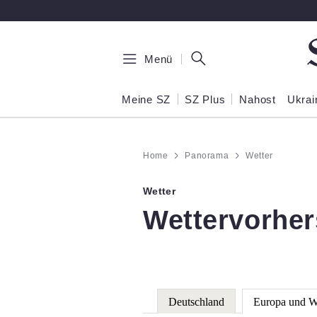
Zum Hauptinhalt springen
Menü
Meine SZ
SZ Plus
Nahost
Ukrai
Home
Panorama
Wetter
Wetter
:
Wettervorher
Deutschland
Europa und W