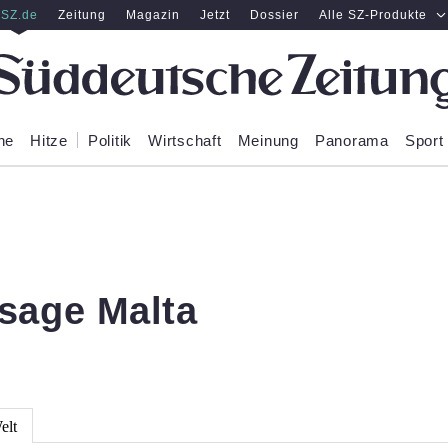
SZ.de
Zeitung
Magazin
Jetzt
Dossier
Alle SZ-Produkte
ne
Hitze
Politik
Wirtschaft
Meinung
Panorama
Sport
sage Malta
elt