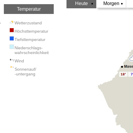
Heute
Morgen
Temperatur
Wetterzustand
Höchsttemperatur
Tiefsttemperatur
Niederschlags-
wahrscheinlichkeit
Wind
Sonnenauf/
-untergang