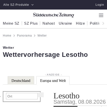
Zum Hauptinhalt springen
Alle SZ-Produkte
Login
Meine SZ
SZ Plus
Nahost
Ukraine
Hitze
Politik
W
Home
Panorama
Wetter
Wetter
:
Wettervorhersage Lesotho
Deutschland
Europa und Welt
Lesotho
Samstag, 08.08.2026