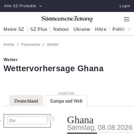
Zum Hauptinhalt springen
Alle SZ-Produkte
Login
Meine SZ
SZ Plus
Nahost
Ukraine
Hitze
Politik
W
Home
Panorama
Wetter
Wetter
:
Wettervorhersage Ghana
Deutschland
Europa und Welt
Ghana
Samstag, 08.08.2026