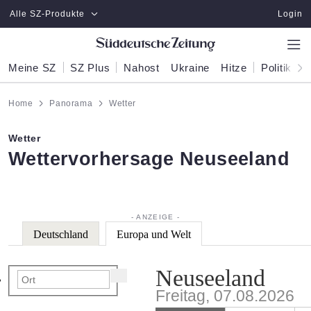
Zum Hauptinhalt springen
Alle SZ-Produkte
Login
Meine SZ
SZ Plus
Nahost
Ukraine
Hitze
Politik
W
Home
Panorama
Wetter
Wetter
:
Wettervorhersage Neuseeland
Deutschland
Europa und Welt
Neuseeland
Freitag, 07.08.2026