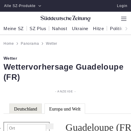
Zum Hauptinhalt springen
Alle SZ-Produkte
Login
Meine SZ
SZ Plus
Nahost
Ukraine
Hitze
Politik
W
Home
Panorama
Wetter
Wetter
:
Wettervorhersage Guadeloupe
(FR)
Deutschland
Europa und Welt
Guadeloupe (FR