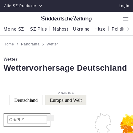
Zum Hauptinhalt springen
Alle SZ-Produkte
Login
Meine SZ
SZ Plus
Nahost
Ukraine
Hitze
Politik
W
Home
Panorama
Wetter
Wetter
:
Wettervorhersage Deutschland
Deutschland
Europa und Welt