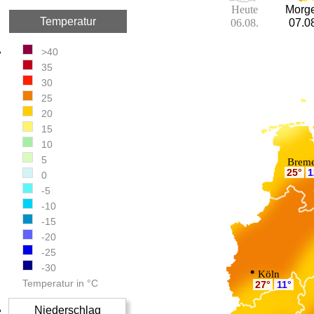
Heute
Morg
Temperatur
06.08.
07.0
>40
35
30
25
20
15
10
5
Brem
25°
1
0
-5
-10
-15
-20
-25
-30
Köln
Temperatur in °C
27°
11°
Niederschlag