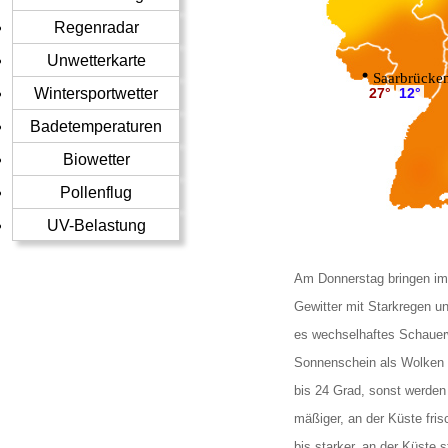
Regenradar
Unwetterkarte
Saarbrücke
Wintersportwetter
27°
12°
Badetemperaturen
Biowetter
Pollenflug
UV-Belastung
Am Donnerstag bringen im
Gewitter mit Starkregen u
es wechselhaftes Schauerw
Sonnenschein als Wolken 
bis 24 Grad, sonst werden
mäßiger, an der Küste fri
bis starker, an der Küste 