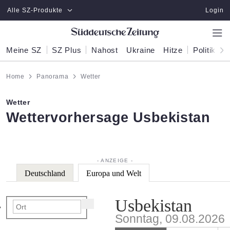
Zum Hauptinhalt springen
Alle SZ-Produkte
Login
Meine SZ
SZ Plus
Nahost
Ukraine
Hitze
Politik
W
Home
Panorama
Wetter
Wetter
:
Wettervorhersage Usbekistan
Deutschland
Europa und Welt
Usbekistan
Sonntag, 09.08.2026