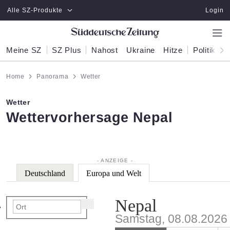
Zum Hauptinhalt springen
Alle SZ-Produkte
Login
Meine SZ
SZ Plus
Nahost
Ukraine
Hitze
Politik
W
Home
Panorama
Wetter
Wetter
:
Wettervorhersage Nepal
Deutschland
Europa und Welt
Nepal
Samstag, 08.08.2026