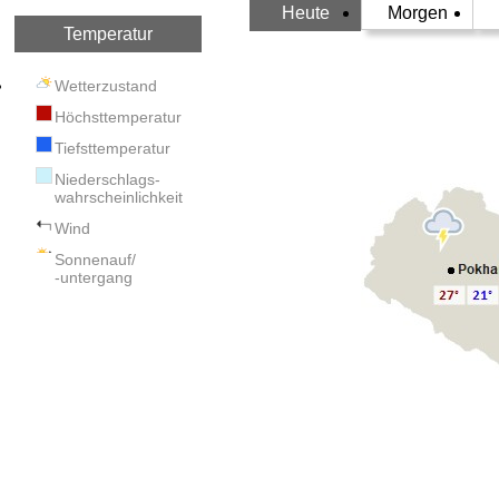
Heute
Morgen
Temperatur
Wetterzustand
Höchsttemperatur
Tiefsttemperatur
Niederschlags-
wahrscheinlichkeit
Wind
Sonnenauf/
-untergang