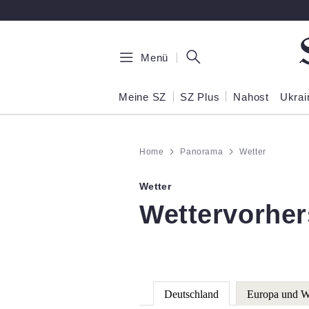
Zum Hauptinhalt springen
Menü
Meine SZ
SZ Plus
Nahost
Ukrai
Home
Panorama
Wetter
Wetter
:
Wettervorher
Deutschland
Europa und W