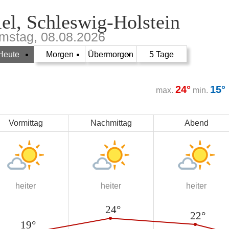
el, Schleswig-Holstein
mstag, 08.08.2026
Heute
Morgen
Übermorgen
5 Tage
24°
15°
max.
min.
Vormittag
Nachmittag
Abend
heiter
heiter
heiter