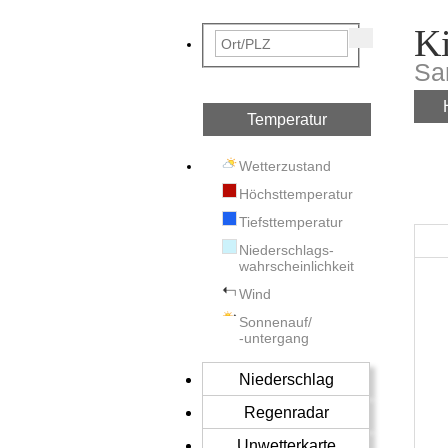
Ki
Sa
Temperatur
Wetterzustand
Höchsttemperatur
Tiefsttemperatur
Niederschlags-
wahrscheinlichkeit
Wind
Sonnenauf/
-untergang
Niederschlag
Regenradar
Unwetterkarte