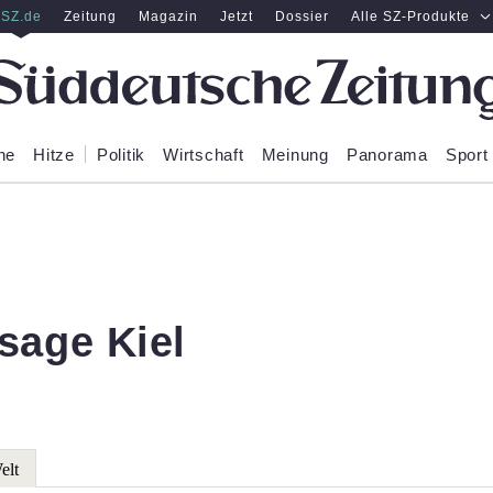
SZ.de
Zeitung
Magazin
Jetzt
Dossier
Alle SZ-Produkte
ne
Hitze
Politik
Wirtschaft
Meinung
Panorama
Sport
sage Kiel
elt