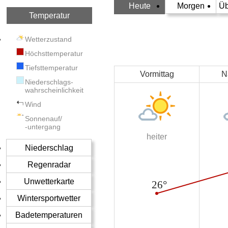
Heute
Morgen
Üb
Temperatur
Wetterzustand
Höchsttemperatur
Tiefsttemperatur
Vormittag
N
Niederschlags-
wahrscheinlichkeit
Wind
Sonnenauf/
-untergang
heiter
Niederschlag
Regenradar
Unwetterkarte
Wintersportwetter
Badetemperaturen