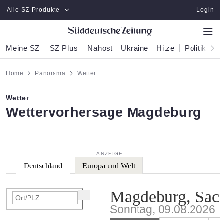
Zum Hauptinhalt springen
Alle SZ-Produkte
Login
Meine SZ
SZ Plus
Nahost
Ukraine
Hitze
Politik
W
Home
Panorama
Wetter
Wetter
:
Wettervorhersage Magdeburg
Deutschland
Europa und Welt
Magdeburg, Sac
Sonntag, 09.08.2026