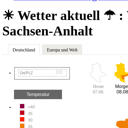
☀ Wetter aktuell ☂
:
Sachsen-Anhalt
Deutschland
Europa und Welt
Heute
Morge
07.08.
08.08
Temperatur
>40
35
30
25