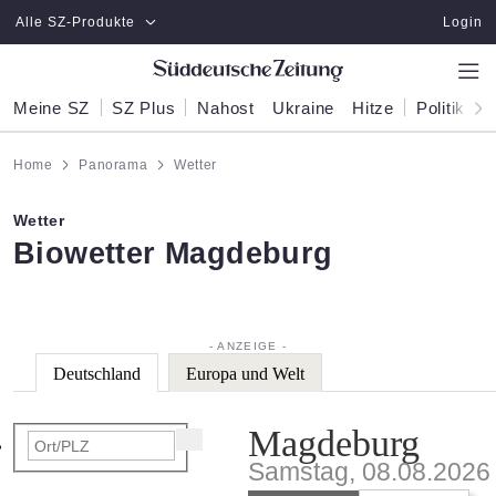
Zum Hauptinhalt springen
Alle SZ-Produkte
Login
Meine SZ
SZ Plus
Nahost
Ukraine
Hitze
Politik
W
Home
Panorama
Wetter
Wetter
:
Biowetter Magdeburg
Deutschland
Europa und Welt
Magdeburg
Samstag, 08.08.2026