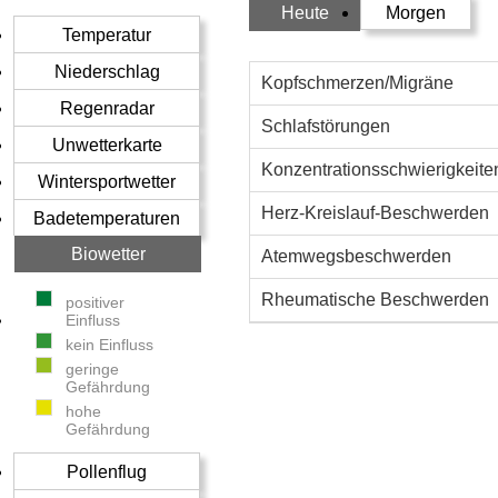
Heute
Morgen
Temperatur
Niederschlag
Kopfschmerzen/Migräne
Regenradar
Schlafstörungen
Unwetterkarte
Konzentrationsschwierigkeite
Wintersportwetter
Herz-Kreislauf-Beschwerden
Badetemperaturen
Biowetter
Atemwegsbeschwerden
Rheumatische Beschwerden
positiver
Einfluss
kein Einfluss
geringe
Gefährdung
hohe
Gefährdung
Pollenflug