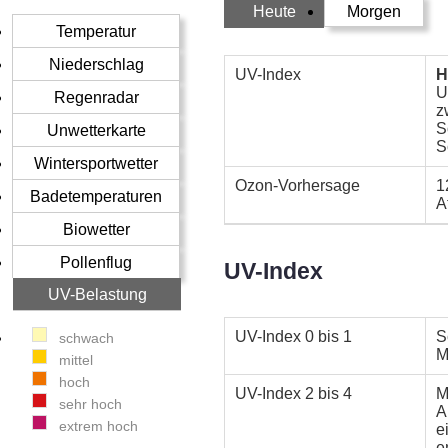
Heute
Morgen
Temperatur
Niederschlag
UV-Index
H
U
Regenradar
z
S
Unwetterkarte
S
Wintersportwetter
Ozon-Vorhersage
1
Badetemperaturen
A
Biowetter
Pollenflug
UV-Index
UV-Belastung
UV-Index
0 bis 1
S
schwach
M
mittel
hoch
UV-Index
2 bis 4
M
sehr hoch
A
extrem hoch
e
e