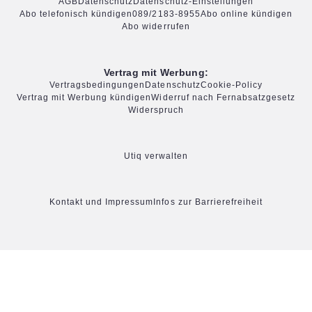
AGB
Datenschutz
Datenschutz-Einstellungen
Abo telefonisch kündigen
089/2183-8955
Abo online kündigen
Abo widerrufen
Vertrag mit Werbung:
Vertragsbedingungen
Datenschutz
Cookie-Policy
Vertrag mit Werbung kündigen
Widerruf nach Fernabsatzgesetz
Widerspruch
Utiq verwalten
Kontakt und Impressum
Infos zur Barrierefreiheit