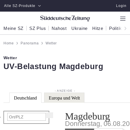
Zum Hauptinhalt springen
Alle SZ-Produkte
Login
Meine SZ
SZ Plus
Nahost
Ukraine
Hitze
Politik
W
Home
Panorama
Wetter
Wetter
:
UV-Belastung Magdeburg
Deutschland
Europa und Welt
Magdeburg
Donnerstag, 06.08.2