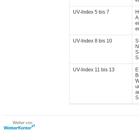
UV-Index
5 bis 7
H
A
e
e
UV-Index
8 bis 10
S
N
S
S
UV-Index
11 bis 13
E
B
W
u
a
S
Wetter von