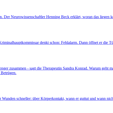
in. Der Neurowissenschaftler Henning Beck erklärt, woran das liegen 
Kriminalhauptkommissar denkt schon: Fehlalarm. Dann öffnet er die Tü
er enger zusammen - sagt die Therapeutin Sandra Konrad. Warum geht 
 Betrügen.
gar Wunden schneller: über Körperkontakt, wann er guttut und wann nich