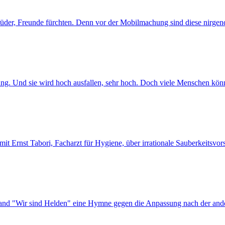
üder, Freunde fürchten. Denn vor der Mobilmachung sind diese nirgendw
. Und sie wird hoch ausfallen, sehr hoch. Doch viele Menschen können
 Ernst Tabori, Facharzt für Hygiene, über irrationale Sauberkeitsvors
Band "Wir sind Helden" eine Hymne gegen die Anpassung nach der andere