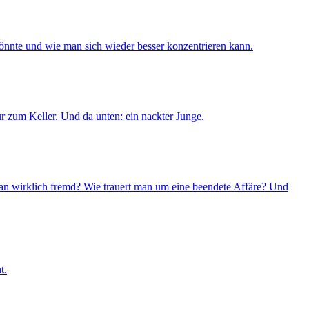
könnte und wie man sich wieder besser konzentrieren kann.
r zum Keller. Und da unten: ein nackter Junge.
man wirklich fremd? Wie trauert man um eine beendete Affäre? Und
t.