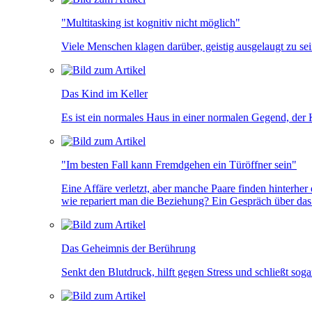
"Multitasking ist kognitiv nicht möglich"
Viele Menschen klagen darüber, geistig ausgelaugt zu se
Das Kind im Keller
Es ist ein normales Haus in einer normalen Gegend, der 
"Im besten Fall kann Fremdgehen ein Türöffner sein"
Eine Affäre verletzt, aber manche Paare finden hinterh
wie repariert man die Beziehung? Ein Gespräch über das
Das Geheimnis der Berührung
Senkt den Blutdruck, hilft gegen Stress und schließt so