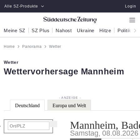
Zum Hauptinhalt springen
Alle SZ-Produkte
Login
Meine SZ
SZ Plus
Nahost
Ukraine
Hitze
Politik
W
Home
Panorama
Wetter
Wetter
:
Wettervorhersage Mannheim
Deutschland
Europa und Welt
Mannheim, Bad
Samstag, 08.08.2026