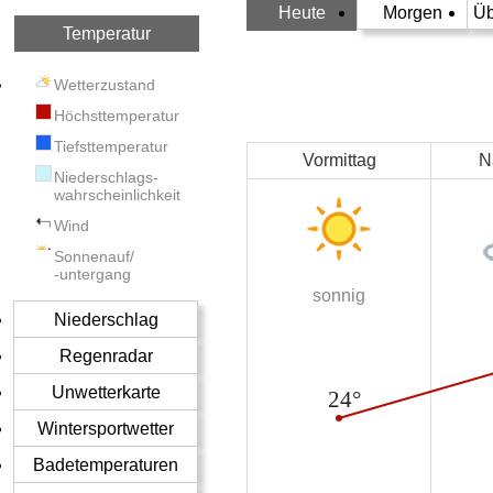
Heute
Morgen
Üb
Temperatur
Wetterzustand
Höchsttemperatur
Tiefsttemperatur
Vormittag
N
Niederschlags-
wahrscheinlichkeit
Wind
Sonnenauf/
-untergang
sonnig
Niederschlag
Regenradar
Unwetterkarte
Wintersportwetter
Badetemperaturen