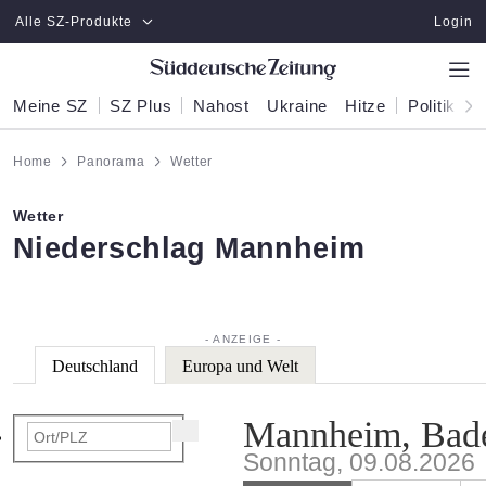
Zum Hauptinhalt springen
Alle SZ-Produkte
Login
Meine SZ
SZ Plus
Nahost
Ukraine
Hitze
Politik
W
Home
Panorama
Wetter
Wetter
:
Niederschlag Mannheim
Deutschland
Europa und Welt
Mannheim, Bad
Sonntag, 09.08.2026