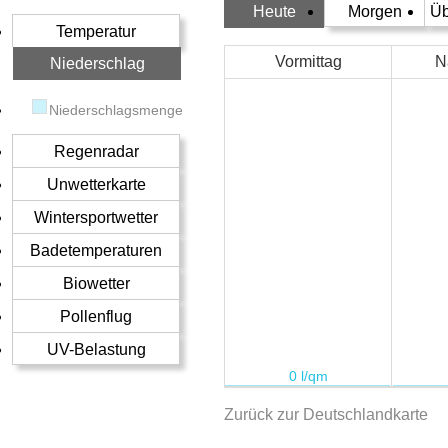
Heute
Morgen
Üb
Temperatur
Vormittag
N
Niederschlag
Niederschlagsmenge
Regenradar
Unwetterkarte
Wintersportwetter
Badetemperaturen
Biowetter
Pollenflug
UV-Belastung
Zurück zur Deutschlandkarte