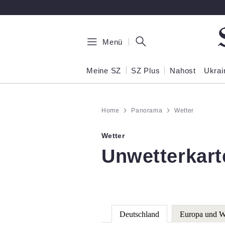
Zum Hauptinhalt springen
Menü
Meine SZ
SZ Plus
Nahost
Ukrai
Home
Panorama
Wetter
Wetter
:
Unwetterkart
Deutschland
Europa und W