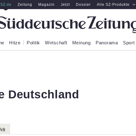
SZ.de
Zeitung
Magazin
Jetzt
Dossier
Alle SZ-Produkte
ne
Hitze
Politik
Wirtschaft
Meinung
Panorama
Sport
e Deutschland
elt