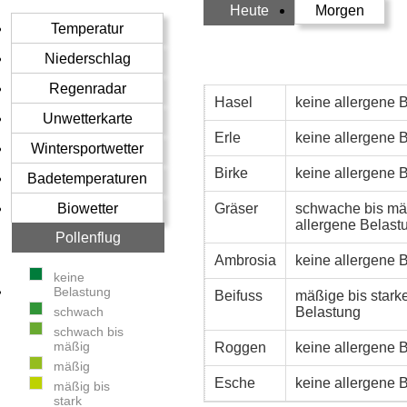
Heute
Morgen
Temperatur
Niederschlag
Regenradar
Hasel
keine allergene 
Unwetterkarte
Erle
keine allergene 
Wintersportwetter
Birke
keine allergene 
Badetemperaturen
Biowetter
Gräser
schwache bis mä
allergene Belast
Pollenflug
Ambrosia
keine allergene 
keine
Belastung
Beifuss
mäßige bis stark
schwach
Belastung
schwach bis
mäßig
Roggen
keine allergene 
mäßig
Esche
keine allergene 
mäßig bis
stark