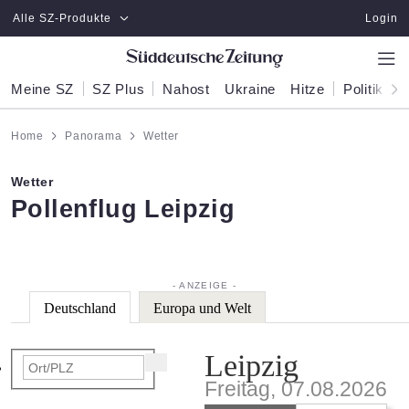
Zum Hauptinhalt springen
Alle SZ-Produkte
Login
Meine SZ
SZ Plus
Nahost
Ukraine
Hitze
Politik
W
Home
Panorama
Wetter
Wetter
:
Pollenflug Leipzig
Deutschland
Europa und Welt
Leipzig
Freitag, 07.08.2026