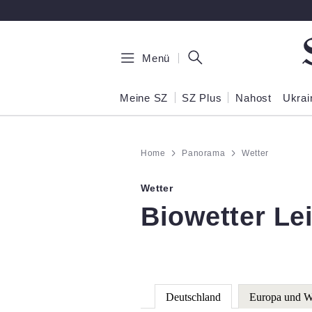
Zum Hauptinhalt springen
Menü
Meine SZ
SZ Plus
Nahost
Ukrai
Home
Panorama
Wetter
Wetter
:
Biowetter Le
Deutschland
Europa und W