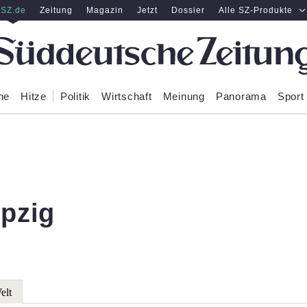
SZ.de
Zeitung
Magazin
Jetzt
Dossier
Alle SZ-Produkte
ne
Hitze
Politik
Wirtschaft
Meinung
Panorama
Sport
ipzig
elt