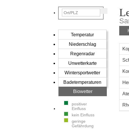
Le
Sa
Temperatur
Niederschlag
Ko
Regenradar
Sc
Unwetterkarte
Kon
Wintersportwetter
Badetemperaturen
He
Biowetter
At
positiver
Rh
Einfluss
kein Einfluss
geringe
Gefährdung