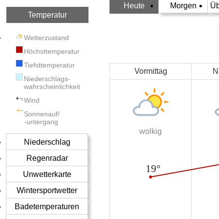
Heute
Morgen
Üb
Temperatur
Wetterzustand
Höchsttemperatur
Tiefsttemperatur
Vormittag
N
Niederschlags-
wahrscheinlichkeit
Wind
Sonnenauf/
-untergang
wolkig
Niederschlag
Regenradar
Unwetterkarte
Wintersportwetter
Badetemperaturen