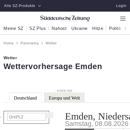
Zum Hauptinhalt springen
Alle SZ-Produkte
Login
Meine SZ
SZ Plus
Nahost
Ukraine
Hitze
Politik
W
Home
Panorama
Wetter
Wetter
:
Wettervorhersage Emden
Deutschland
Europa und Welt
Emden, Nieders
Samstag, 08.08.2026