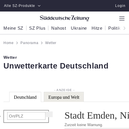
Zum Hauptinhalt springen
Alle SZ-Produkte
Login
Meine SZ
SZ Plus
Nahost
Ukraine
Hitze
Politik
W
Home
Panorama
Wetter
Wetter
:
Unwetterkarte Deutschland
Deutschland
Europa und Welt
Stadt Emden, N
Zurzeit keine Warnung.