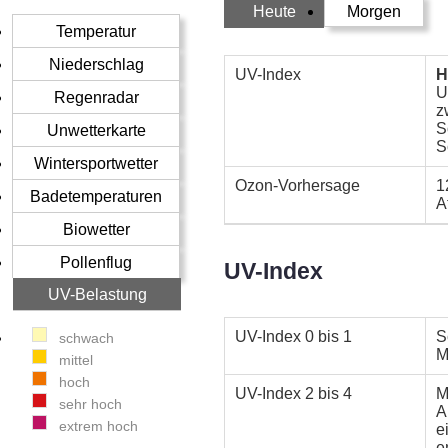
Heute
Morgen
Temperatur
Niederschlag
UV-Index
H
U
Regenradar
z
S
Unwetterkarte
S
Wintersportwetter
Ozon-Vorhersage
1
Badetemperaturen
A
Biowetter
Pollenflug
UV-Index
UV-Belastung
UV-Index
0 bis 1
S
schwach
M
mittel
hoch
UV-Index
2 bis 4
M
sehr hoch
A
extrem hoch
e
e