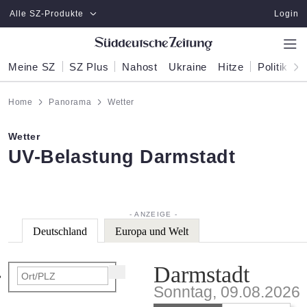
Zum Hauptinhalt springen
Alle SZ-Produkte
Login
Meine SZ
SZ Plus
Nahost
Ukraine
Hitze
Politik
W
Home
Panorama
Wetter
Wetter
:
UV-Belastung Darmstadt
Deutschland
Europa und Welt
Darmstadt
Sonntag, 09.08.2026