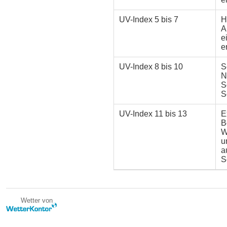
UV-Index
5 bis 7
H
A
e
e
UV-Index
8 bis 10
S
N
S
S
UV-Index
11 bis 13
E
B
W
u
a
S
Wetter von