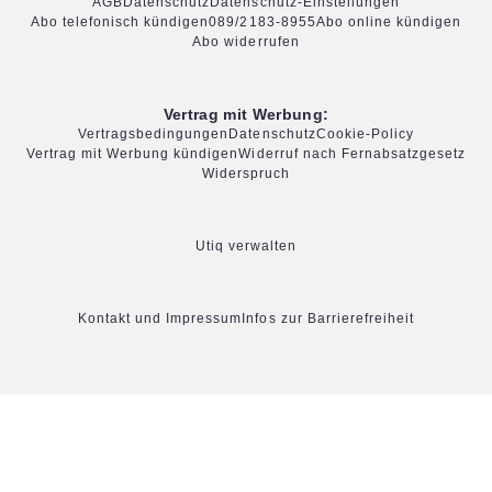
AGB
Datenschutz
Datenschutz-Einstellungen
Abo telefonisch kündigen
089/2183-8955
Abo online kündigen
Abo widerrufen
Vertrag mit Werbung:
Vertragsbedingungen
Datenschutz
Cookie-Policy
Vertrag mit Werbung kündigen
Widerruf nach Fernabsatzgesetz
Widerspruch
Utiq verwalten
Kontakt und Impressum
Infos zur Barrierefreiheit