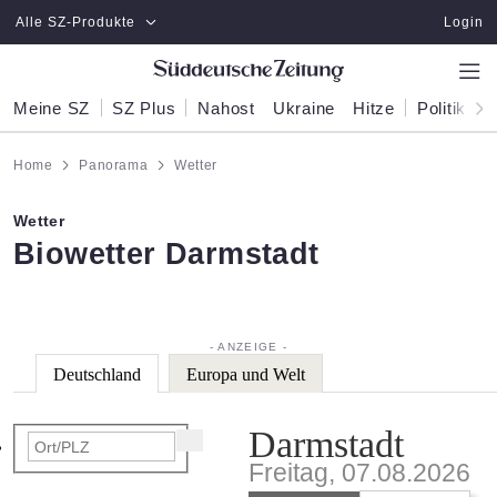
Zum Hauptinhalt springen
Alle SZ-Produkte
Login
Meine SZ
SZ Plus
Nahost
Ukraine
Hitze
Politik
W
Home
Panorama
Wetter
Wetter
:
Biowetter Darmstadt
Deutschland
Europa und Welt
Darmstadt
Freitag, 07.08.2026