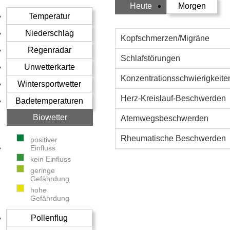
Heute
Morgen
Temperatur
Niederschlag
Kopfschmerzen/Migräne
Regenradar
Schlafstörungen
Unwetterkarte
Konzentrationsschwierigkeite
Wintersportwetter
Herz-Kreislauf-Beschwerden
Badetemperaturen
Biowetter
Atemwegsbeschwerden
Rheumatische Beschwerden
positiver
Einfluss
kein Einfluss
geringe
Gefährdung
hohe
Gefährdung
Pollenflug