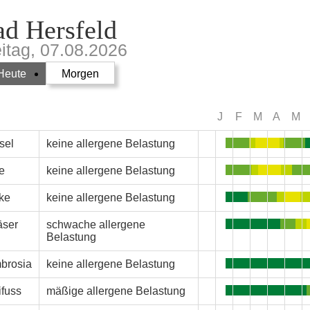
d Hersfeld
eitag, 07.08.2026
Heute
Morgen
J
F
M
A
M
sel
keine allergene Belastung
e
keine allergene Belastung
rke
keine allergene Belastung
äser
schwache allergene
Belastung
brosia
keine allergene Belastung
ifuss
mäßige allergene Belastung