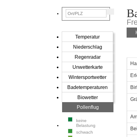
Ba
Fr
Temperatur
Niederschlag
Regenradar
Ha
Unwetterkarte
Erl
Wintersportwetter
Badetemperaturen
Bi
Biowetter
Gr
Pollenflug
Am
keine
Belastung
Be
schwach