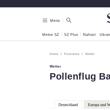
Zum Hauptinhalt springen
Menü
Meine SZ
SZ Plus
Nahost
Ukrai
Home
Panorama
Wetter
Wetter
:
Pollenflug B
Deutschland
Europa und W