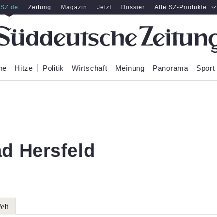
SZ.de
Zeitung
Magazin
Jetzt
Dossier
Alle SZ-Produkte
ne
Hitze
Politik
Wirtschaft
Meinung
Panorama
Sport
ad Hersfeld
elt