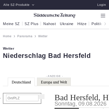
Zum Hauptinhalt springen
Alle SZ-Produkte
Login
Meine SZ
SZ Plus
Nahost
Ukraine
Hitze
Politik
W
Home
Panorama
Wetter
Wetter
:
Niederschlag Bad Hersfeld
Deutschland
Europa und Welt
Bad Hersfeld, H
Sonntag, 09.08.2026