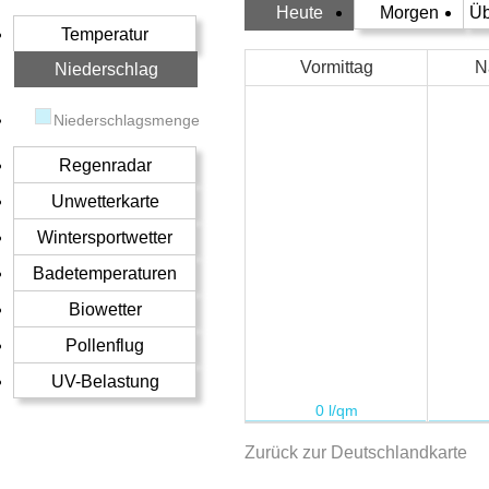
Heute
Morgen
Üb
Temperatur
Vormittag
N
Niederschlag
Niederschlagsmenge
Regenradar
Unwetterkarte
Wintersportwetter
Badetemperaturen
Biowetter
Pollenflug
UV-Belastung
Zurück zur Deutschlandkarte