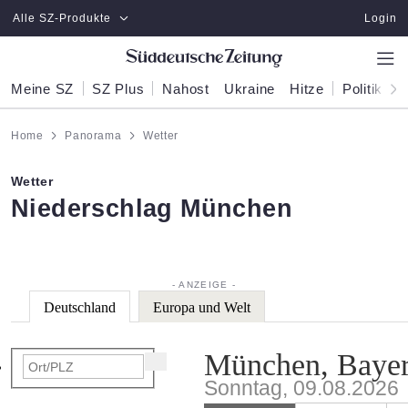
Zum Hauptinhalt springen
Alle SZ-Produkte
Login
Meine SZ
SZ Plus
Nahost
Ukraine
Hitze
Politik
W
Home
Panorama
Wetter
Wetter
:
Niederschlag München
Deutschland
Europa und Welt
München, Baye
Sonntag, 09.08.2026