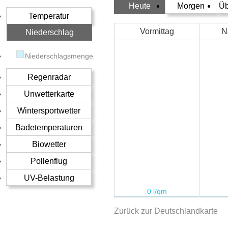
Heute
Morgen
Üb
Temperatur
Vormittag
N
Niederschlag
Niederschlagsmenge
Regenradar
Unwetterkarte
Wintersportwetter
Badetemperaturen
Biowetter
Pollenflug
UV-Belastung
Zurück zur Deutschlandkarte