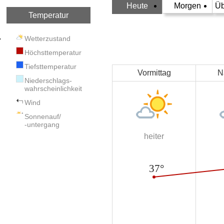
Heute
Morgen
Üb
Temperatur
Wetterzustand
Höchsttemperatur
Tiefsttemperatur
Vormittag
N
Niederschlags-
wahrscheinlichkeit
Wind
Sonnenauf/
-untergang
heiter