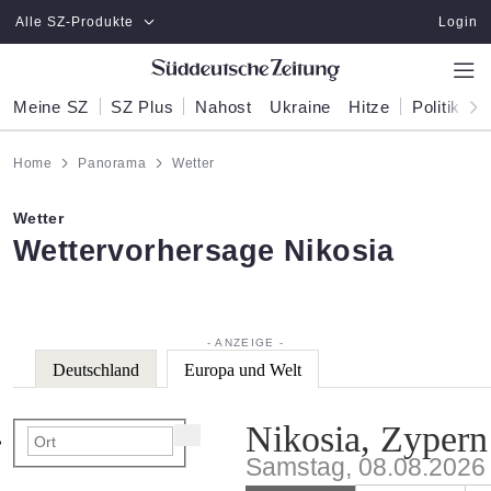
Zum Hauptinhalt springen
Alle SZ-Produkte
Login
Meine SZ
SZ Plus
Nahost
Ukraine
Hitze
Politik
W
Home
Panorama
Wetter
Wetter
:
Wettervorhersage Nikosia
Deutschland
Europa und Welt
Nikosia, Zypern
Samstag, 08.08.2026