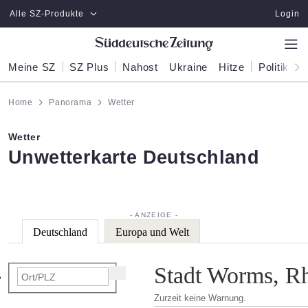
Zum Hauptinhalt springen
Alle SZ-Produkte
Login
Meine SZ
SZ Plus
Nahost
Ukraine
Hitze
Politik
W
Home
Panorama
Wetter
Wetter
:
Unwetterkarte Deutschland
Deutschland
Europa und Welt
Stadt Worms, Rh
Zurzeit keine Warnung.