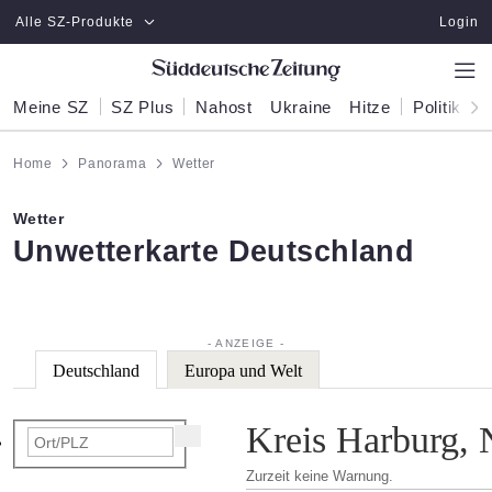
Zum Hauptinhalt springen
Alle SZ-Produkte
Login
Meine SZ
SZ Plus
Nahost
Ukraine
Hitze
Politik
W
Home
Panorama
Wetter
Wetter
:
Unwetterkarte Deutschland
Deutschland
Europa und Welt
Kreis Harburg, 
Zurzeit keine Warnung.