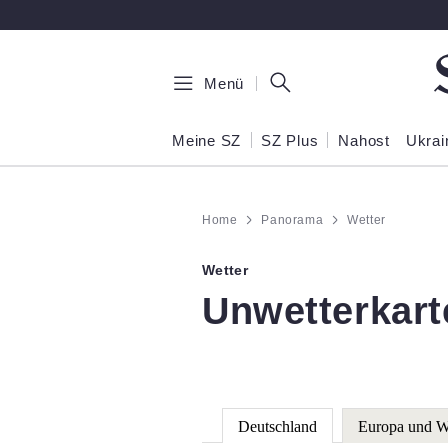
Zum Hauptinhalt springen
Menü
Meine SZ
SZ Plus
Nahost
Ukrai
Home
Panorama
Wetter
Wetter
:
Unwetterkart
Deutschland
Europa und W