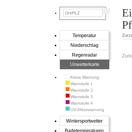
Ei
Pf
Temperatur
Zurz
Niederschlag
Regenradar
Zurü
Unwetterkarte
Keine Warnung
Warnstufe 1
Warnstufe 2
Warnstufe 3
Warnstufe 4
UV-/Hitzewarnung
Wintersportwetter
Badetemperaturen