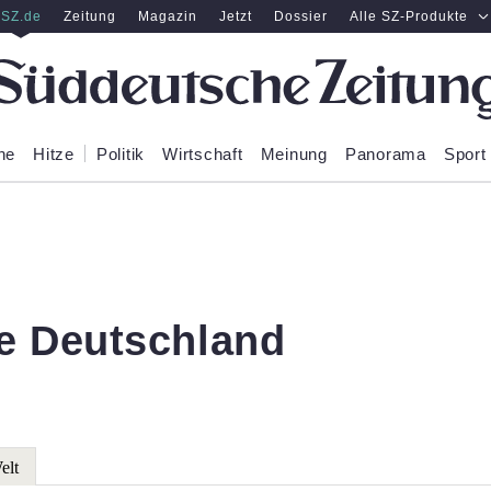
SZ.de
Zeitung
Magazin
Jetzt
Dossier
Alle SZ-Produkte
ne
Hitze
Politik
Wirtschaft
Meinung
Panorama
Sport
e Deutschland
elt