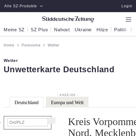
Zum Hauptinhalt springen
Alle SZ-Produkte
Login
Meine SZ
SZ Plus
Nahost
Ukraine
Hitze
Politik
W
Home
Panorama
Wetter
Wetter
:
Unwetterkarte Deutschland
Deutschland
Europa und Welt
Kreis Vorpomme
Nord, Mecklen