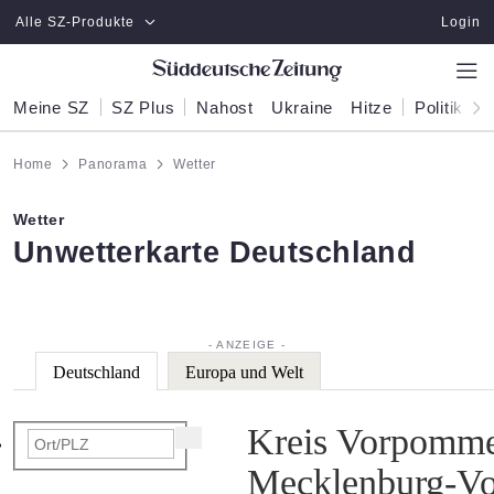
Zum Hauptinhalt springen
Alle SZ-Produkte
Login
Meine SZ
SZ Plus
Nahost
Ukraine
Hitze
Politik
W
Home
Panorama
Wetter
Wetter
:
Unwetterkarte Deutschland
Deutschland
Europa und Welt
Kreis Vorpomme
Mecklenburg-V