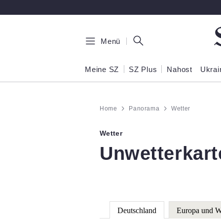
Zum Hauptinhalt springen
Menü
Meine SZ
SZ Plus
Nahost
Ukrai
Home
Panorama
Wetter
Wetter
:
Unwetterkart
Deutschland
Europa und W