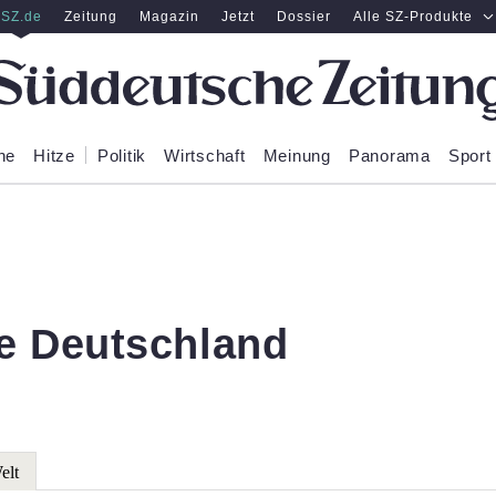
SZ.de
Zeitung
Magazin
Jetzt
Dossier
Alle SZ-Produkte
ne
Hitze
Politik
Wirtschaft
Meinung
Panorama
Sport
e Deutschland
elt