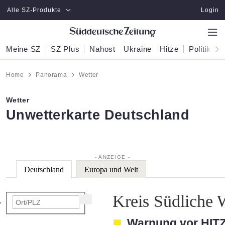
Zum Hauptinhalt springen
Alle SZ-Produkte
Login
Meine SZ
SZ Plus
Nahost
Ukraine
Hitze
Politik
W
Home
Panorama
Wetter
Wetter
:
Unwetterkarte Deutschland
Deutschland
Europa und Welt
Kreis Südliche 
Warnung vor HIT